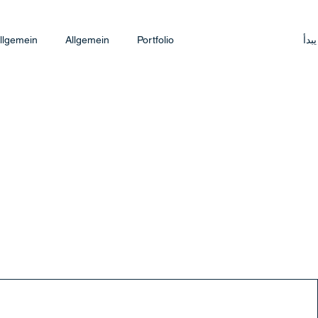
يبدأ
Portfolio
Allgemein
llgemein