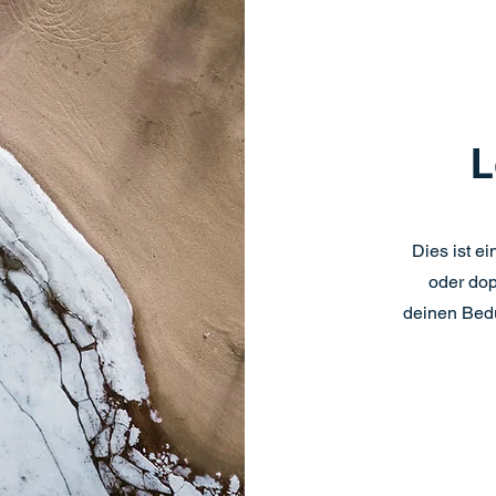
L
Dies ist ei
oder dop
deinen Bedü