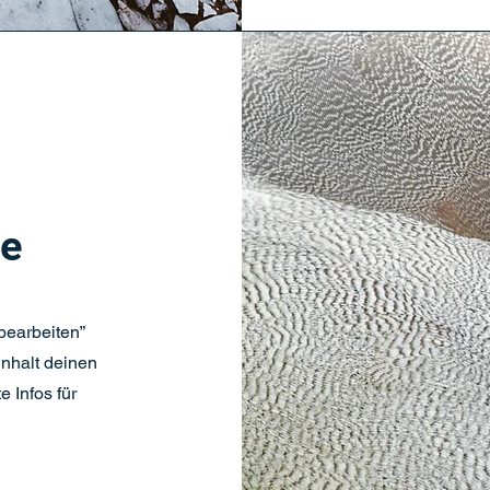
me
 bearbeiten”
Inhalt deinen
 Infos für