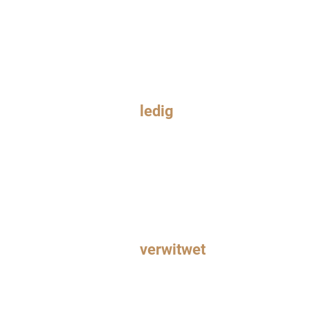
Familienstand
Geburt
ledig
verheiratet
verwitwet