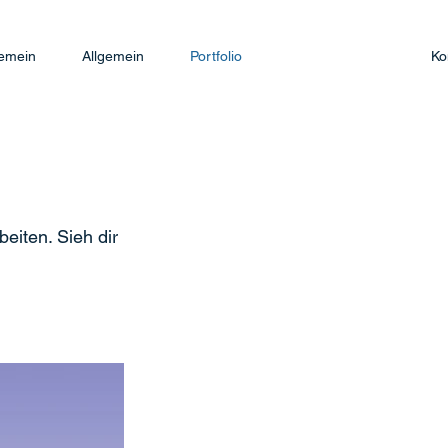
gemein
Allgemein
Portfolio
Ko
eiten. Sieh dir