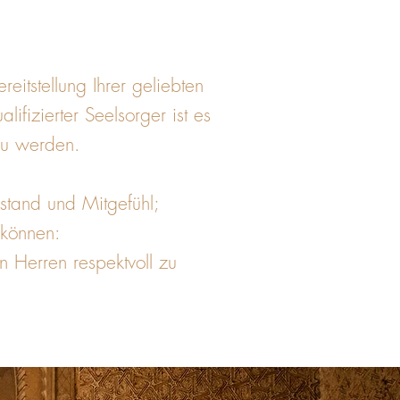
eitstellung Ihrer geliebten
fizierter Seelsorger ist es
 zu werden.
stand und Mitgefühl;
 können:
 Herren respektvoll zu