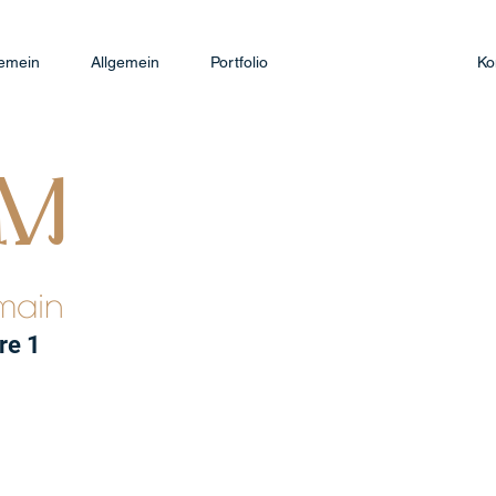
gemein
Allgemein
Portfolio
Ko
IM
umain
tre 1