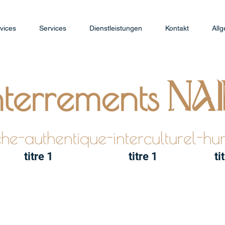
vices
Services
Dienstleistungen
Kontakt
All
nterrements
NA
he-authentique-interculturel-h
titre 1
titre 1
ti