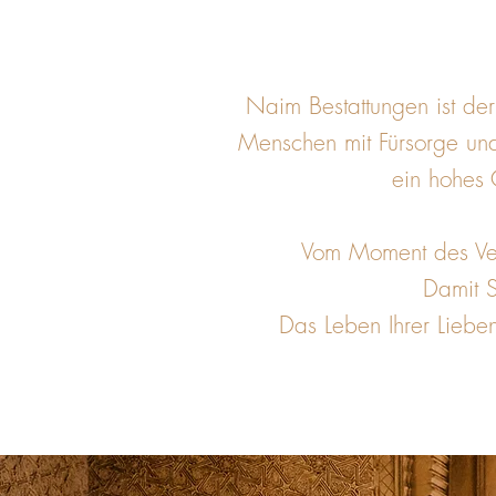
Naim Bestattungen ist der 
Menschen mit Fürsorge und 
ein hohes 
Vom Moment des Verl
Damit S
Das Leben Ihrer Liebe