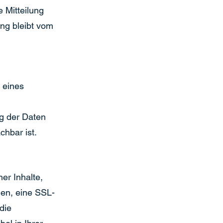
e Mitteilung
ung bleibt vom
g eines
g der Daten
chbar ist.
er Inhalte,
den, eine SSL-
die