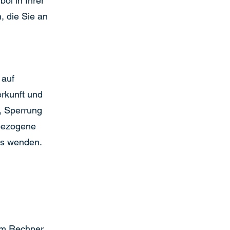
ol in Ihrer
, die Sie an
 auf
rkunft und
, Sperrung
bezogene
ns wenden.
rem Rechner