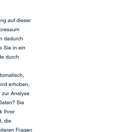
ung auf dieser
mpressum
en dadurch
 Sie in ein
te durch
utomatisch,
wird erhoben,
n zur Analyse
Daten? Sie
k Ihrer
, die
eiteren Fragen