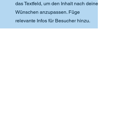
das Textfeld, um den Inhalt nach deinen
Wünschen anzupassen. Füge
relevante Infos für Besucher hinzu.
06
Leistungsname
Dies ist ein Textabschnitt. Klicke auf
„Text bearbeiten” oder doppelklicke auf
das Textfeld, um den Inhalt nach deinen
Wünschen anzupassen. Füge
relevante Infos für Besucher hinzu.